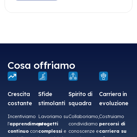
Cosa offriamo
Crescita
Sfide
Spirito di
Carriera in
costante
stimolanti
squadra
evoluzione
Incentiviamo
Lavoriamo su
Collaboriamo,
Costruiamo
l'
apprendimento
progetti
condividiamo
percorsi di
continuo
con
complessi
e
conoscenze e
carriera su