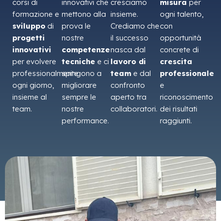
corsi di
innovativi che
cresciamo
misura
per
formazione e
mettono alla
insieme.
ogni talento,
sviluppo
di
prova le
Crediamo che
con
progetti
nostre
il successo
opportunità
innovativi
competenze
nasca dal
concrete di
per evolvere
tecniche
e ci
lavoro di
crescita
professionalmente
spingono a
team
e dal
professionale
ogni giorno,
migliorare
confronto
e
insieme al
sempre le
aperto tra
riconoscimento
team.
nostre
collaboratori.
dei risultati
performance.
raggiunti.