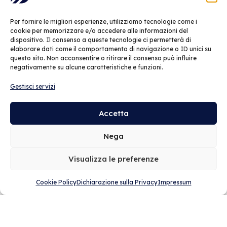
Per fornire le migliori esperienze, utilizziamo tecnologie come i
cookie per memorizzare e/o accedere alle informazioni del
GitHib
PHP
Java
C#
Flutte
dispositivo. Il consenso a queste tecnologie ci permetterà di
elaborare dati come il comportamento di navigazione o ID unici su
questo sito. Non acconsentire o ritirare il consenso può influire
t
Google Cloud
Elementor
GitHib
negativamente su alcune caratteristiche e funzioni.
Gestisci servizi
Accetta
Nega
Visualizza le preferenze
Hai competenze
Cookie Policy
Dichiarazione sulla Privacy
Impressum
diverse da quelle
che stiamo