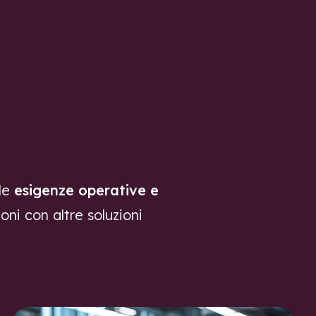
About
Approccio
Careers
Contatti
EN
IT
lle
esigenze operative e
ioni con altre soluzioni