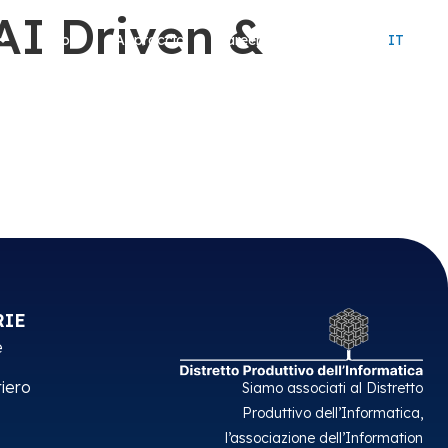
AI Driven &
About
Approccio
Careers
Contatti
IT
RIE
e
iero
Siamo associati al Distretto
Produttivo dell’Informatica,
l’associazione dell’Information