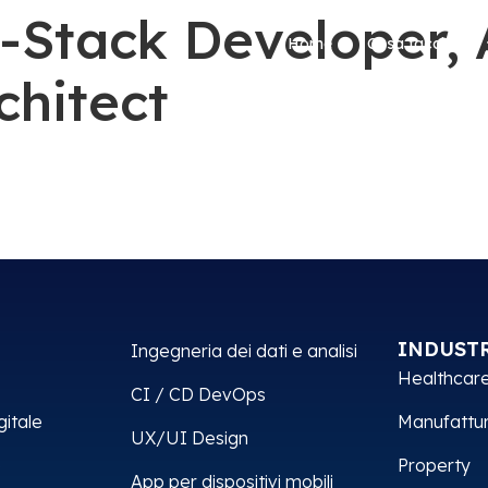
l-Stack Developer, 
Home
Cosa facciamo
chitect
INDUST
Ingegneria dei dati e analisi
Healthcar
CI / CD DevOps
gitale
Manufattur
UX/UI Design
e
Property
App per dispositivi mobili