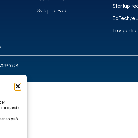
Startup te
Sviluppo web
EdTech/eL
Trasporti e
5
8330830723
per
so a queste
nsenso può