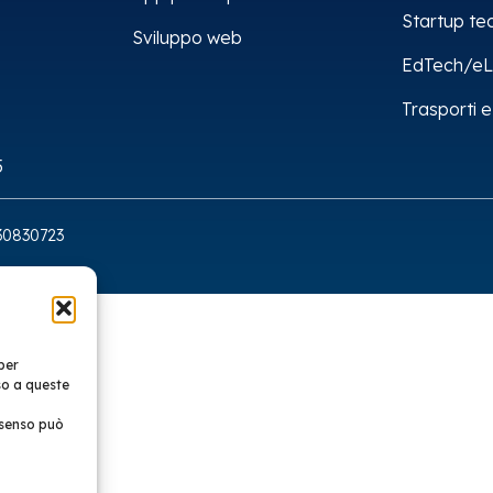
Startup te
Sviluppo web
EdTech/eL
Trasporti e
5
8330830723
per
so a queste
nsenso può