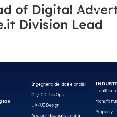
d of Digital Advert
Home
Cosa facciamo
it Division Lead
INDUST
Ingegneria dei dati e analisi
Healthcar
CI / CD DevOps
gitale
Manufattur
UX/UI Design
e
Property
App per dispositivi mobili