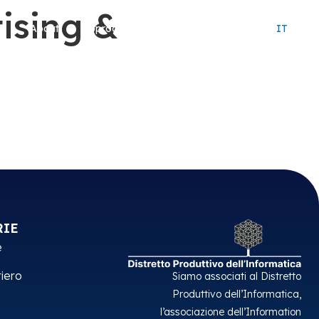
ising &
About
Approccio
Careers
Contatti
IT
RIE
e
iero
Siamo associati al Distretto
Produttivo dell’Informatica,
l’associazione dell’Information