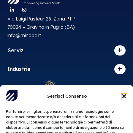
Via Luigi Pasteur 26, Zona P.I.P
70024 – Gravina in Puglia (BA)
info@mindbe.it
Servizi
Industrie
Gestisci Consenso
Siamo associati al Distretto Produttivo dell’Informatica,
l’associazione dell’Information Technology pugliese.
Per fornire le migliori esperienze, utilizziamo tecnologie come i
cookie per memorizzare e/o accedere alle informazioni del
Certificazioni:
dispositivo. Il consenso a queste tecnologie ci permetterà di
elaborare dati come il comportamento di navigazione o ID unici su
ISO/IEC
questo sito. Non acconsentire o ritirare il consenso può influire