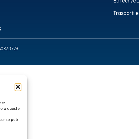
EdTech/eL
Trasporti e
5
8330830723
per
so a queste
nsenso può