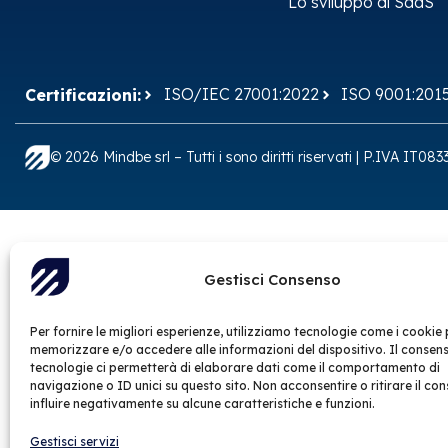
Lo sviluppo di SaaS
ISO/IEC 27001:2022
ISO 9001:201
Certificazioni:
© 2026 Mindbe srl – Tutti i sono diritti riservati | P.IVA IT0
Gestisci Consenso
Per fornire le migliori esperienze, utilizziamo tecnologie come i cookie 
memorizzare e/o accedere alle informazioni del dispositivo. Il consen
tecnologie ci permetterà di elaborare dati come il comportamento di
navigazione o ID unici su questo sito. Non acconsentire o ritirare il co
influire negativamente su alcune caratteristiche e funzioni.
Gestisci servizi