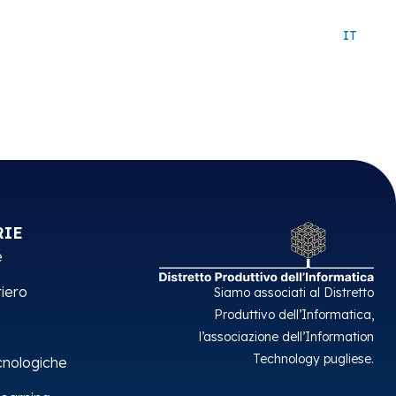
About
Approccio
Careers
Contatti
IT
RIE
e
iero
Siamo associati al Distretto
Produttivo dell’Informatica,
l’associazione dell’Information
Technology pugliese.
cnologiche