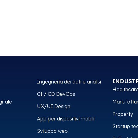
Home
Cosa facciamo
INDUST
Ingegneria dei dati e analisi
Healthcar
CI / CD DevOps
gitale
Manufattur
UX/UI Design
e
Property
App per dispositivi mobili
Startup te
Sviluppo web