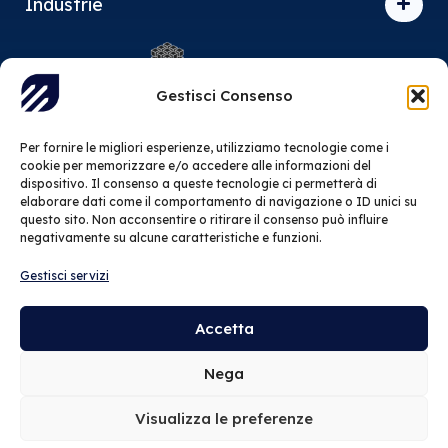
Industrie
Gestisci Consenso
Siamo associati al Distretto Produttivo dell’Informatica,
l’associazione dell’Information Technology pugliese.
Per fornire le migliori esperienze, utilizziamo tecnologie come i
cookie per memorizzare e/o accedere alle informazioni del
Certificazioni:
dispositivo. Il consenso a queste tecnologie ci permetterà di
elaborare dati come il comportamento di navigazione o ID unici su
ISO/IEC
questo sito. Non acconsentire o ritirare il consenso può influire
negativamente su alcune caratteristiche e funzioni.
27001:2022
Gestisci servizi
ISO 9001:2015
Accetta
© 2026 Mindbe srl – Tutti i sono diritti riservati | P.IVA
Nega
IT08330830723
Visualizza le preferenze
Privacy policy
Cookie policy